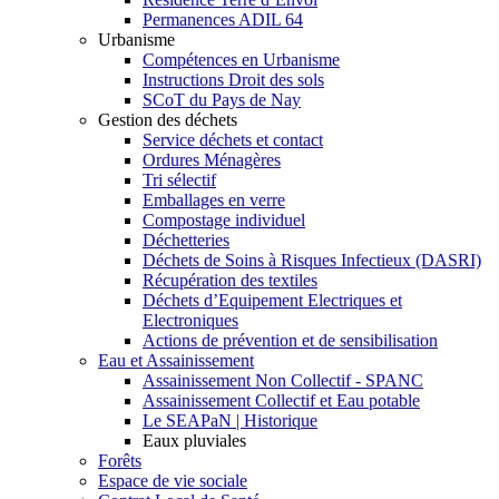
Permanences ADIL 64
Urbanisme
Compétences en Urbanisme
Instructions Droit des sols
SCoT du Pays de Nay
Gestion des déchets
Service déchets et contact
Ordures Ménagères
Tri sélectif
Emballages en verre
Compostage individuel
Déchetteries
Déchets de Soins à Risques Infectieux (DASRI)
Récupération des textiles
Déchets d’Equipement Electriques et
Electroniques
Actions de prévention et de sensibilisation
Eau et Assainissement
Assainissement Non Collectif - SPANC
Assainissement Collectif et Eau potable
Le SEAPaN | Historique
Eaux pluviales
Forêts
Espace de vie sociale