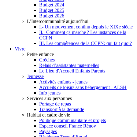
Budget 2024
Budget 2025
Budget 2026
L’Intercommunalité aujourd’hui
I.- Un mouvement continu depuis le XIXe siècle
II.- Comment ça marche ? Les instances de la
CCPN
III. Les compétences de la CCPN: qui fait quoi?
Vivre
Petite enfance
Crèches
Relais d’assistantes maternelles
Le Lieu d'Accueil Enfants Parents
Jeunesse
Activités enfants - jeunes
Accueils de loisirs sans hébergement - ALSH
Info jeunes
Services aux personnes
Portage de repas
Transport à la demande
Habitat et cadre de vie
Politique communautaire et projets
Espace conseil France Rénov
Paysages
Résidence Terre d’Envol