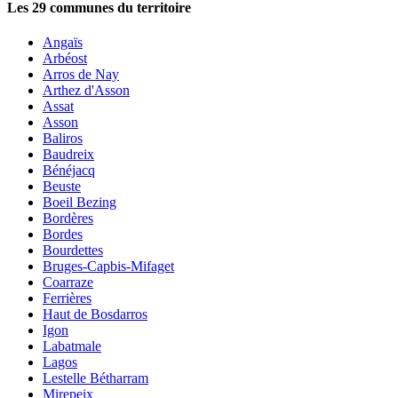
Les
29
communes du territoire
Angaïs
Arbéost
Arros de Nay
Arthez d'Asson
Assat
Asson
Baliros
Baudreix
Bénéjacq
Beuste
Boeil Bezing
Bordères
Bordes
Bourdettes
Bruges-Capbis-Mifaget
Coarraze
Ferrières
Haut de Bosdarros
Igon
Labatmale
Lagos
Lestelle Bétharram
Mirepeix