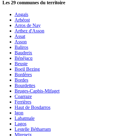
Les
29
communes du territoire
Angaïs
Arbéost
Arros de Nay
Arthez d'Asson
Assat
Asson
Baliros
Baudreix
Bénéjacq
Beuste
Boeil Bezing
Bordères
Bordes
Bourdettes
Bruges-Capbis-Mifaget
Coarraze
Ferrières
Haut de Bosdarros
Igon
Labatmale
Lagos
Lestelle Bétharram
Mirepeix