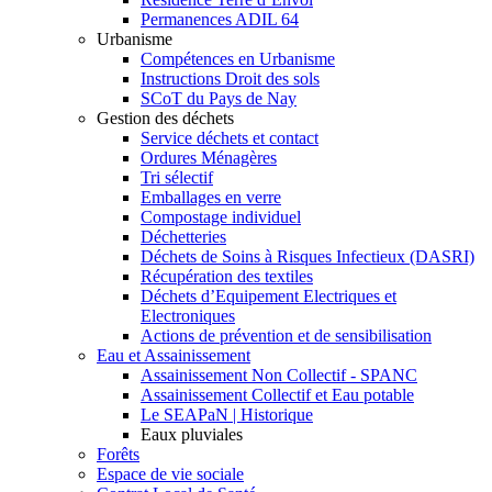
Permanences ADIL 64
Urbanisme
Compétences en Urbanisme
Instructions Droit des sols
SCoT du Pays de Nay
Gestion des déchets
Service déchets et contact
Ordures Ménagères
Tri sélectif
Emballages en verre
Compostage individuel
Déchetteries
Déchets de Soins à Risques Infectieux (DASRI)
Récupération des textiles
Déchets d’Equipement Electriques et
Electroniques
Actions de prévention et de sensibilisation
Eau et Assainissement
Assainissement Non Collectif - SPANC
Assainissement Collectif et Eau potable
Le SEAPaN | Historique
Eaux pluviales
Forêts
Espace de vie sociale