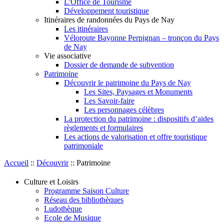
L'Office de Tourisme
Développement touristique
Itinéraires de randonnées du Pays de Nay
Les itinéraires
Véloroute Bayonne Perpignan – tronçon du Pays
de Nay
Vie associative
Dossier de demande de subvention
Patrimoine
Découvrir le patrimoine du Pays de Nay
Les Sites, Paysages et Monuments
Les Savoir-faire
Les personnages célèbres
La protection du patrimoine : dispositifs d’aides
règlements et formulaires
Les actions de valorisation et offre touristique
patrimoniale
Accueil
::
Découvrir
::
Patrimoine
Culture et Loisirs
Programme Saison Culture
Réseau des bibliothèques
Ludothèque
Ecole de Musique