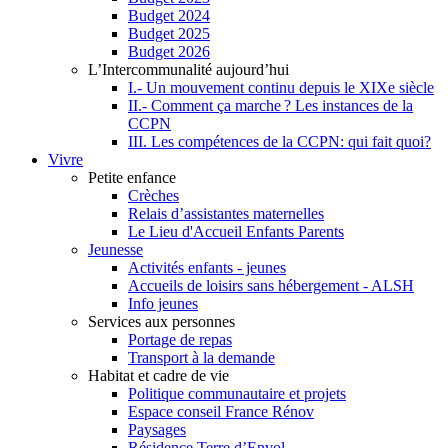
Budget 2024
Budget 2025
Budget 2026
L’Intercommunalité aujourd’hui
I.- Un mouvement continu depuis le XIXe siècle
II.- Comment ça marche ? Les instances de la
CCPN
III. Les compétences de la CCPN: qui fait quoi?
Vivre
Petite enfance
Crèches
Relais d’assistantes maternelles
Le Lieu d'Accueil Enfants Parents
Jeunesse
Activités enfants - jeunes
Accueils de loisirs sans hébergement - ALSH
Info jeunes
Services aux personnes
Portage de repas
Transport à la demande
Habitat et cadre de vie
Politique communautaire et projets
Espace conseil France Rénov
Paysages
Résidence Terre d’Envol