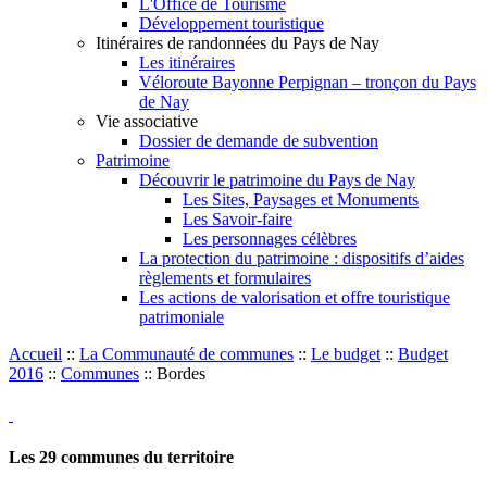
L'Office de Tourisme
Développement touristique
Itinéraires de randonnées du Pays de Nay
Les itinéraires
Véloroute Bayonne Perpignan – tronçon du Pays
de Nay
Vie associative
Dossier de demande de subvention
Patrimoine
Découvrir le patrimoine du Pays de Nay
Les Sites, Paysages et Monuments
Les Savoir-faire
Les personnages célèbres
La protection du patrimoine : dispositifs d’aides
règlements et formulaires
Les actions de valorisation et offre touristique
patrimoniale
Accueil
::
La Communauté de communes
::
Le budget
::
Budget
2016
::
Communes
::
Bordes
Les
29
communes du territoire