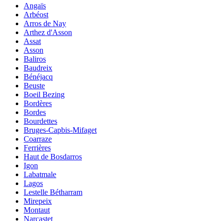
Angaïs
Arbéost
Arros de Nay
Arthez d'Asson
Assat
Asson
Baliros
Baudreix
Bénéjacq
Beuste
Boeil Bezing
Bordères
Bordes
Bourdettes
Bruges-Capbis-Mifaget
Coarraze
Ferrières
Haut de Bosdarros
Igon
Labatmale
Lagos
Lestelle Bétharram
Mirepeix
Montaut
Narcastet