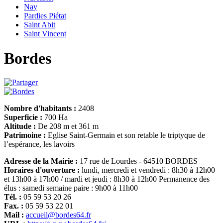
Nay
Pardies Piétat
Saint Abit
Saint Vincent
Bordes
Nombre d'habitants :
2408
Superficie :
700 Ha
Altitude :
De 208 m et 361 m
Patrimoine :
Eglise Saint-Germain et son retable le triptyque de
l’espérance, les lavoirs
Adresse de la Mairie :
17 rue de Lourdes - 64510 BORDES
Horaires d'ouverture :
lundi, mercredi et vendredi : 8h30 à 12h00
et 13h00 à 17h00 / mardi et jeudi : 8h30 à 12h00 Permanence des
élus : samedi semaine paire : 9h00 à 11h00
Tél. :
05 59 53 20 26
Fax. :
05 59 53 22 01
Mail :
accueil@bordes64.fr