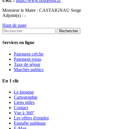
URL :
https://www.bordes64.fr/
Monsieur le Maire :
CASTAIGNAU Serge
Adjoint(s) :
-
Haut de page
Services en ligne
Paiement crèche
Paiement repas
Taxe de séjour
Marchés publics
En 1 clic
Le kiosque
Cartographie
Liens utiles
Contact
Vue à 360°
Les offres d'emploi
Enquête publique
E-Mag