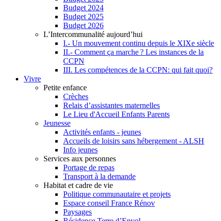
Budget 2024
Budget 2025
Budget 2026
L’Intercommunalité aujourd’hui
I.- Un mouvement continu depuis le XIXe siècle
II.- Comment ça marche ? Les instances de la
CCPN
III. Les compétences de la CCPN: qui fait quoi?
Vivre
Petite enfance
Crèches
Relais d’assistantes maternelles
Le Lieu d'Accueil Enfants Parents
Jeunesse
Activités enfants - jeunes
Accueils de loisirs sans hébergement - ALSH
Info jeunes
Services aux personnes
Portage de repas
Transport à la demande
Habitat et cadre de vie
Politique communautaire et projets
Espace conseil France Rénov
Paysages
Résidence Terre d’Envol