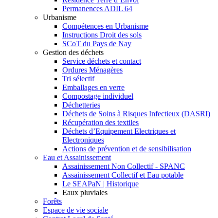
Permanences ADIL 64
Urbanisme
Compétences en Urbanisme
Instructions Droit des sols
SCoT du Pays de Nay
Gestion des déchets
Service déchets et contact
Ordures Ménagères
Tri sélectif
Emballages en verre
Compostage individuel
Déchetteries
Déchets de Soins à Risques Infectieux (DASRI)
Récupération des textiles
Déchets d’Equipement Electriques et
Electroniques
Actions de prévention et de sensibilisation
Eau et Assainissement
Assainissement Non Collectif - SPANC
Assainissement Collectif et Eau potable
Le SEAPaN | Historique
Eaux pluviales
Forêts
Espace de vie sociale