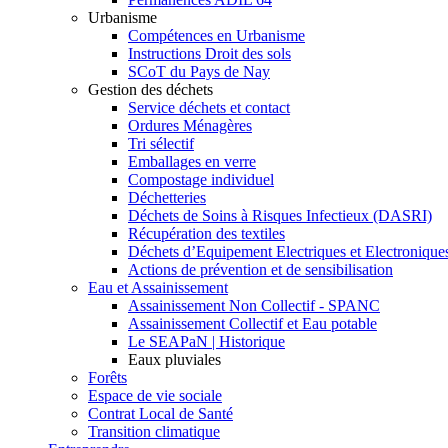
Urbanisme
Compétences en Urbanisme
Instructions Droit des sols
SCoT du Pays de Nay
Gestion des déchets
Service déchets et contact
Ordures Ménagères
Tri sélectif
Emballages en verre
Compostage individuel
Déchetteries
Déchets de Soins à Risques Infectieux (DASRI)
Récupération des textiles
Déchets d’Equipement Electriques et Electronique
Actions de prévention et de sensibilisation
Eau et Assainissement
Assainissement Non Collectif - SPANC
Assainissement Collectif et Eau potable
Le SEAPaN | Historique
Eaux pluviales
Forêts
Espace de vie sociale
Contrat Local de Santé
Transition climatique