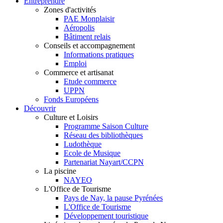
Entreprendre
Zones d'activités
PAE Monplaisir
Aéropolis
Bâtiment relais
Conseils et accompagnement
Informations pratiques
Emploi
Commerce et artisanat
Etude commerce
UPPN
Fonds Européens
Découvrir
Culture et Loisirs
Programme Saison Culture
Réseau des bibliothèques
Ludothèque
Ecole de Musique
Partenariat Nayart/CCPN
La piscine
NAYEO
L'Office de Tourisme
Pays de Nay, la pause Pyrénées
L'Office de Tourisme
Développement touristique