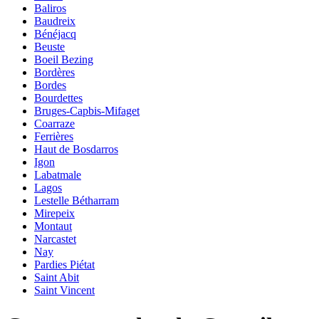
Baliros
Baudreix
Bénéjacq
Beuste
Boeil Bezing
Bordères
Bordes
Bourdettes
Bruges-Capbis-Mifaget
Coarraze
Ferrières
Haut de Bosdarros
Igon
Labatmale
Lagos
Lestelle Bétharram
Mirepeix
Montaut
Narcastet
Nay
Pardies Piétat
Saint Abit
Saint Vincent