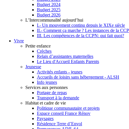
Budget 2024
Budget 2025
Budget 2026
L’Intercommunalité aujourd’hui
I.- Un mouvement continu depuis le XIXe siècle
II.- Comment ça marche ? Les instances de la CC
III. Les compétences de la CCPN: qui fait quoi?
Vivre
Petite enfance
Crèches
Relais d’assistantes maternelles
Le Lieu d'Accueil Enfants Parents
Jeunesse
Activités enfants - jeunes
Accueils de loisirs sans hébergement - ALSH
Info jeunes
Services aux personnes
Portage de repas
Transport à la demande
Habitat et cadre de vie
Politique communautaire et projets
Espace conseil France Rénov
Paysages
Résidence Terre d’Envol
Permanences ADIL 64