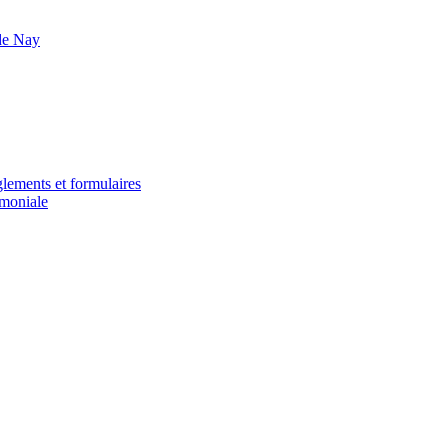
de Nay
glements et formulaires
imoniale