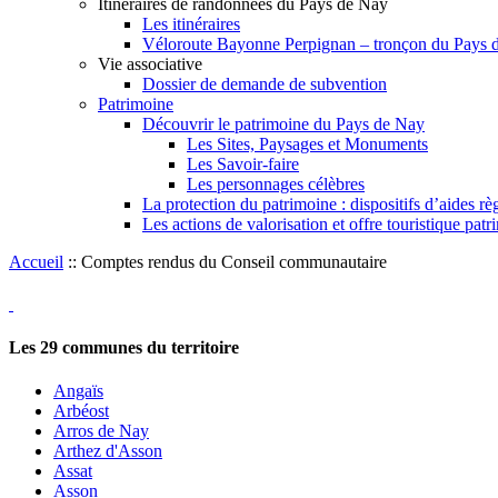
Itinéraires de randonnées du Pays de Nay
Les itinéraires
Véloroute Bayonne Perpignan – tronçon du Pays 
Vie associative
Dossier de demande de subvention
Patrimoine
Découvrir le patrimoine du Pays de Nay
Les Sites, Paysages et Monuments
Les Savoir-faire
Les personnages célèbres
La protection du patrimoine : dispositifs d’aides rè
Les actions de valorisation et offre touristique patr
Accueil
::
Comptes rendus du Conseil communautaire
Les
29
communes du territoire
Angaïs
Arbéost
Arros de Nay
Arthez d'Asson
Assat
Asson