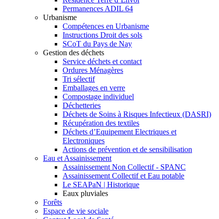
Permanences ADIL 64
Urbanisme
Compétences en Urbanisme
Instructions Droit des sols
SCoT du Pays de Nay
Gestion des déchets
Service déchets et contact
Ordures Ménagères
Tri sélectif
Emballages en verre
Compostage individuel
Déchetteries
Déchets de Soins à Risques Infectieux (DASRI)
Récupération des textiles
Déchets d’Equipement Electriques et
Electroniques
Actions de prévention et de sensibilisation
Eau et Assainissement
Assainissement Non Collectif - SPANC
Assainissement Collectif et Eau potable
Le SEAPaN | Historique
Eaux pluviales
Forêts
Espace de vie sociale