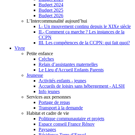
Budget 2024
Budget 2025
Budget 2026
L’Intercommunalité aujourd’hui
I.- Un mouvement continu depuis le XIXe siècle
II.- Comment ça marche ? Les instances de la
CCPN
III. Les compétences de la CCPN: qui fait quoi?
Vivre
Petite enfance
Crèches
Relais d’assistantes maternelles
Le Lieu d'Accueil Enfants Parents
Jeunesse
Activités enfants - jeunes
Accueils de loisirs sans hébergement - ALSH
Info jeunes
Services aux personnes
Portage de repas
Transport à la demande
Habitat et cadre de vie
Politique communautaire et projets
Espace conseil France Rénov
Paysages
Résidence Terre d’Envol