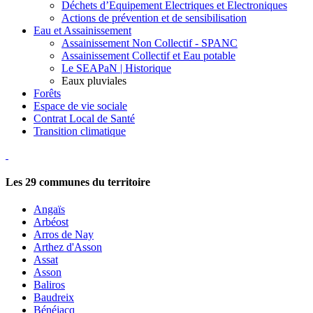
Déchets d’Equipement Electriques et Electroniques
Actions de prévention et de sensibilisation
Eau et Assainissement
Assainissement Non Collectif - SPANC
Assainissement Collectif et Eau potable
Le SEAPaN | Historique
Eaux pluviales
Forêts
Espace de vie sociale
Contrat Local de Santé
Transition climatique
Les
29
communes du territoire
Angaïs
Arbéost
Arros de Nay
Arthez d'Asson
Assat
Asson
Baliros
Baudreix
Bénéjacq