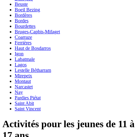
Beuste
Boeil Bezing
Bordères
Bordes
Bourdettes
Bruges-Capbis-Mifaget
Coarraze
Ferrières
Haut de Bosdarros
Igon
Labatmale
Lagos
Lestelle Bétharram
Mirepeix
Montaut
Narcastet
Nay
Pardies Piétat
Saint Abit
Saint Vincent
Activités pour les jeunes de 11 à
17 ans