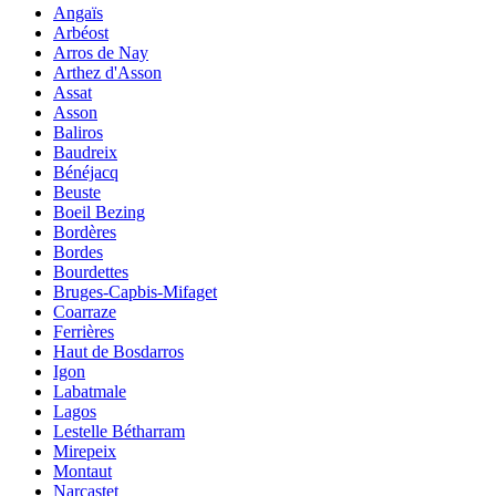
Angaïs
Arbéost
Arros de Nay
Arthez d'Asson
Assat
Asson
Baliros
Baudreix
Bénéjacq
Beuste
Boeil Bezing
Bordères
Bordes
Bourdettes
Bruges-Capbis-Mifaget
Coarraze
Ferrières
Haut de Bosdarros
Igon
Labatmale
Lagos
Lestelle Bétharram
Mirepeix
Montaut
Narcastet