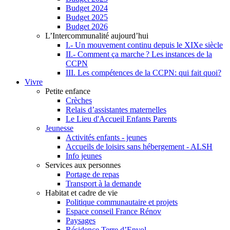
Budget 2024
Budget 2025
Budget 2026
L’Intercommunalité aujourd’hui
I.- Un mouvement continu depuis le XIXe siècle
II.- Comment ça marche ? Les instances de la
CCPN
III. Les compétences de la CCPN: qui fait quoi?
Vivre
Petite enfance
Crèches
Relais d’assistantes maternelles
Le Lieu d'Accueil Enfants Parents
Jeunesse
Activités enfants - jeunes
Accueils de loisirs sans hébergement - ALSH
Info jeunes
Services aux personnes
Portage de repas
Transport à la demande
Habitat et cadre de vie
Politique communautaire et projets
Espace conseil France Rénov
Paysages
Résidence Terre d’Envol