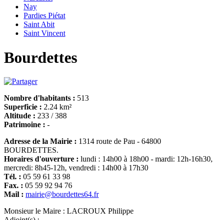
Nay
Pardies Piétat
Saint Abit
Saint Vincent
Bourdettes
Nombre d'habitants :
513
Superficie :
2.24 km²
Altitude :
233 / 388
Patrimoine :
-
Adresse de la Mairie :
1314 route de Pau - 64800
BOURDETTES.
Horaires d'ouverture :
lundi : 14h00 à 18h00 - mardi: 12h-16h30,
mercredi: 8h45-12h, vendredi : 14h00 à 17h30
Tél. :
05 59 61 33 98
Fax. :
05 59 92 94 76
Mail :
mairie@bourdettes64.fr
Monsieur le Maire :
LACROUX Philippe
Adjoint(s) :
-