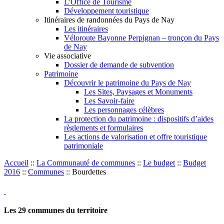
L'Office de Tourisme
Développement touristique
Itinéraires de randonnées du Pays de Nay
Les itinéraires
Véloroute Bayonne Perpignan – tronçon du Pays
de Nay
Vie associative
Dossier de demande de subvention
Patrimoine
Découvrir le patrimoine du Pays de Nay
Les Sites, Paysages et Monuments
Les Savoir-faire
Les personnages célèbres
La protection du patrimoine : dispositifs d’aides
règlements et formulaires
Les actions de valorisation et offre touristique
patrimoniale
Accueil
::
La Communauté de communes
::
Le budget
::
Budget
2016
::
Communes
::
Bourdettes
Les
29
communes du territoire