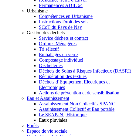
Permanences ADIL 64
Urbanisme
Compétences en Urbanisme
Instructions Droit des sols
SCoT du Pays de Nay
Gestion des déchets
Service déchets et contact
Ordures Ménagères
Tri sélectif
Emballages en verre
Compostage individuel
Déchetteries
Déchets de Soins à Risques Infectieux (DASRI)
Récupération des textiles
Déchets d’Equipement Electriques et
Electroniques
Actions de prévention et de sensibilisation
Eau et Assainissement
Assainissement Non Collectif - SPANC
Assainissement Collectif et Eau potable
Le SEAPaN | Historique
Eaux pluviales
Forêts
Espace de vie sociale