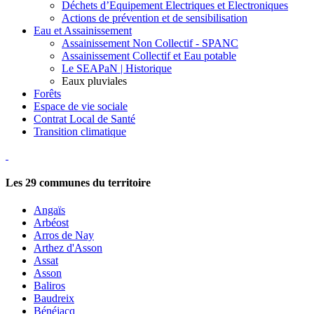
Déchets d’Equipement Electriques et Electroniques
Actions de prévention et de sensibilisation
Eau et Assainissement
Assainissement Non Collectif - SPANC
Assainissement Collectif et Eau potable
Le SEAPaN | Historique
Eaux pluviales
Forêts
Espace de vie sociale
Contrat Local de Santé
Transition climatique
Les
29
communes du territoire
Angaïs
Arbéost
Arros de Nay
Arthez d'Asson
Assat
Asson
Baliros
Baudreix
Bénéjacq