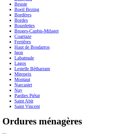
Beuste
Boeil Bezing
Bordères
Bordes
Bourdettes
Bruges-Capbis-Mifaget
Coarraze
Ferrières
Haut de Bosdarros
Igon
Labatmale
Lagos
Lestelle Bétharram
Mirepeix
Montaut
Narcastet
Nay
Pardies Piétat
Saint Abit
Saint Vincent
Ordures ménagères