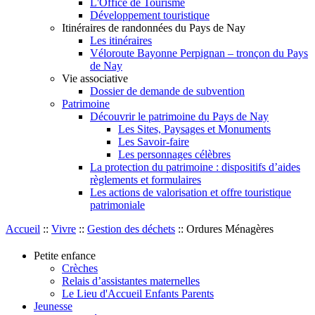
L'Office de Tourisme
Développement touristique
Itinéraires de randonnées du Pays de Nay
Les itinéraires
Véloroute Bayonne Perpignan – tronçon du Pays
de Nay
Vie associative
Dossier de demande de subvention
Patrimoine
Découvrir le patrimoine du Pays de Nay
Les Sites, Paysages et Monuments
Les Savoir-faire
Les personnages célèbres
La protection du patrimoine : dispositifs d’aides
règlements et formulaires
Les actions de valorisation et offre touristique
patrimoniale
Accueil
::
Vivre
::
Gestion des déchets
::
Ordures Ménagères
Petite enfance
Crèches
Relais d’assistantes maternelles
Le Lieu d'Accueil Enfants Parents
Jeunesse