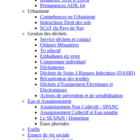
Permanences ADIL 64
Urbanisme
Compétences en Urbanisme
Instructions Droit des sols
SCoT du Pays de Nay
Gestion des déchets
Service déchets et contact
Ordures Ménagères
Tri sélectif
Emballages en verre
Compostage individuel
Déchetteries
Déchets de Soins à Risques Infectieux (DASRI)
Récupération des textiles
Déchets d’Equipement Electriques et
Electroniques
Actions de prévention et de sensibilisation
Eau et Assainissement
Assainissement Non Collectif - SPANC
Assainissement Collectif et Eau potable
Le SEAPaN | Historique
Eaux pluviales
Forêts
Espace de vie sociale