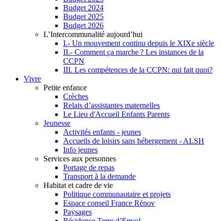
Budget 2024
Budget 2025
Budget 2026
L’Intercommunalité aujourd’hui
I.- Un mouvement continu depuis le XIXe siècle
II.- Comment ça marche ? Les instances de la
CCPN
III. Les compétences de la CCPN: qui fait quoi?
Vivre
Petite enfance
Crèches
Relais d’assistantes maternelles
Le Lieu d'Accueil Enfants Parents
Jeunesse
Activités enfants - jeunes
Accueils de loisirs sans hébergement - ALSH
Info jeunes
Services aux personnes
Portage de repas
Transport à la demande
Habitat et cadre de vie
Politique communautaire et projets
Espace conseil France Rénov
Paysages
Résidence Terre d’Envol