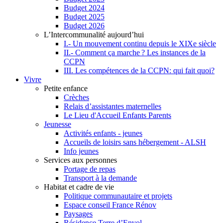
Budget 2024
Budget 2025
Budget 2026
L’Intercommunalité aujourd’hui
I.- Un mouvement continu depuis le XIXe siècle
II.- Comment ça marche ? Les instances de la
CCPN
III. Les compétences de la CCPN: qui fait quoi?
Vivre
Petite enfance
Crèches
Relais d’assistantes maternelles
Le Lieu d'Accueil Enfants Parents
Jeunesse
Activités enfants - jeunes
Accueils de loisirs sans hébergement - ALSH
Info jeunes
Services aux personnes
Portage de repas
Transport à la demande
Habitat et cadre de vie
Politique communautaire et projets
Espace conseil France Rénov
Paysages
Résidence Terre d’Envol