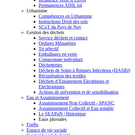
Permanences ADIL 64
Urbanisme
Compétences en Urbanisme
Instructions Droit des sols
SCoT du Pays de Nay
Gestion des déchets
Service déchets et contact
Ordures Ménagères
Tri sélectif
Emballages en verre
Compostage individuel
Déchetteries
Déchets de Soins à Risques Infectieux (DASRI)
Récupération des textiles
Déchets d’Equipement Electriques et
Electroniques
Actions de prévention et de sensibilisation
Eau et Assainissement
Assainissement Non Collectif - SPANC
Assainissement Collectif et Eau potable
Le SEAPaN | Historique
Eaux pluviales
Forêts
Espace de vie sociale