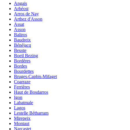
Angaïs
Arbéost
Arros de Nay
Arthez d'Asson
Assat
Asson
Baliros
Baudreix
Bénéjacq
Beuste
Boeil Bezing
Bordères
Bordes
Bourdettes
Bruges-Capbis-Mifaget
Coarraze
Ferrières
Haut de Bosdarros
Igon
Labatmale
Lagos
Lestelle Bétharram
Mirepeix
Montaut
Narcastet