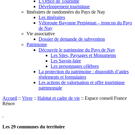
L'Office de Tourisme
Développement touristique
Itinéraires de randonnées du Pays de Nay
Les itinéraires
Véloroute Bayonne Perpignan – tronçon du Pays
de Nay
Vie associative
Dossier de demande de subvention
Patrimoine
Découvrir le patrimoine du Pays de Nay
Les Sites, Paysages et Monuments
Les Savoir-faire
Les personnages célèbres
La protection du patrimoine : dispositifs d’aides
règlements et formulaires
Les actions de valorisation et offre touristique
patrimoniale
Accueil
::
Vivre
::
Habitat et cadre de vie
::
Espace conseil France
Rénov
Les
29
communes du territoire