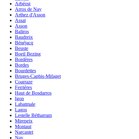
Arbéost
Arros de Nay
Arthez d'Asson
Assat
Asson
Baliros
Baudreix
Bénéjacq
Beuste
Boeil Bezing
Bordères
Bordes
Bourdettes
Bruges-Capbis-Mifaget
Coarraze
Ferrières
Haut de Bosdarros
Igon
Labatmale
Lagos
Lestelle Bétharram
Mirepeix
Montaut
Narcastet
Nay