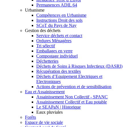
Permanences ADIL 64
Urbanisme
Compétences en Urbanisme
Instructions Droit des sols
SCoT du Pays de Nay
Gestion des déchets
Service déchets et contact
Ordures Ménagères
Tri sélectif
Emballages en verre
Compostage individuel
Déchetteries
Déchets de Soins à Risques Infectieux (DASRI)
Récupération des textiles
Déchets d’Equipement Electriques et
Electroniques
Actions de prévention et de sensibilisation
Eau et Assainissement
Assainissement Non Collectif - SPANC
Assainissement Collectif et Eau potable
Le SEAPaN | Historique
Eaux pluviales
Forêts
Espace de vie sociale