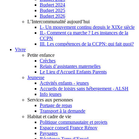
Budget 2024
Budget 2025
Budget 2026
L’Intercommunalité aujourd’hui
I.- Un mouvement continu depuis le XIXe siècle
II.- Comment ça marche ? Les instances de la
CCPN
III. Les compétences de la CCPN: qui fait quoi?
Vivre
Petite enfance
Crèches
Relais d’assistantes maternelles
Le Lieu d'Accueil Enfants Parents
Jeunesse
Activités enfants - jeunes
Accueils de loisirs sans hébergement - ALSH
Info jeunes
Services aux personnes
Portage de repas
Transport à la demande
Habitat et cadre de vie
Politique communautaire et projets
Espace conseil France Rénov
Paysages
Résidence Terre d’Envol