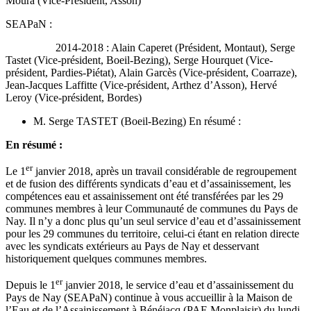
Moura (Vice-Président, Asson)
SEAPaN :
2014-2018 : Alain Caperet (Président, Montaut), Serge
Tastet (Vice-président, Boeil-Bezing), Serge Hourquet (Vice-
président, Pardies-Piétat), Alain Garcès (Vice-président, Coarraze),
Jean-Jacques Laffitte (Vice-président, Arthez d’Asson), Hervé
Leroy (Vice-président, Bordes)
M. Serge TASTET (Boeil-Bezing) En résumé :
En résumé :
er
Le 1
janvier 2018, après un travail considérable de regroupement
et de fusion des différents syndicats d’eau et d’assainissement, les
compétences eau et assainissement ont été transférées par les 29
communes membres à leur Communauté de communes du Pays de
Nay. Il n’y a donc plus qu’un seul service d’eau et d’assainissement
pour les 29 communes du territoire, celui-ci étant en relation directe
avec les syndicats extérieurs au Pays de Nay et desservant
historiquement quelques communes membres.
er
Depuis le 1
janvier 2018, le service d’eau et d’assainissement du
Pays de Nay (SEAPaN) continue à vous accueillir à la Maison de
l’Eau et de l’Assainissement à Bénéjacq (PAE Monplaisir) du lundi