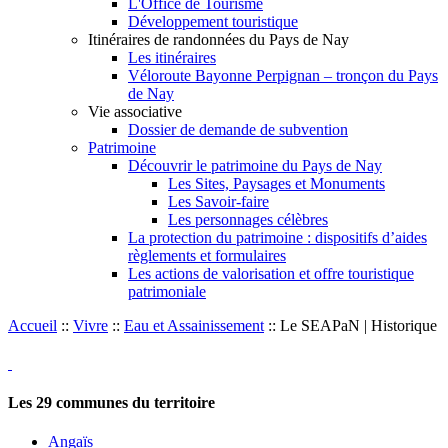
L'Office de Tourisme
Développement touristique
Itinéraires de randonnées du Pays de Nay
Les itinéraires
Véloroute Bayonne Perpignan – tronçon du Pays
de Nay
Vie associative
Dossier de demande de subvention
Patrimoine
Découvrir le patrimoine du Pays de Nay
Les Sites, Paysages et Monuments
Les Savoir-faire
Les personnages célèbres
La protection du patrimoine : dispositifs d’aides
règlements et formulaires
Les actions de valorisation et offre touristique
patrimoniale
Accueil
::
Vivre
::
Eau et Assainissement
::
Le SEAPaN | Historique
Les
29
communes du territoire
Angaïs