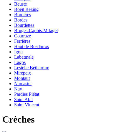
Beuste
Boeil Bezing
Bordères
Bordes
Bourdettes
Bruges-Capbis-Mifaget
Coarraze
Ferrières
Haut de Bosdarros
Igon
Labatmale
Lagos
Lestelle Bétharram
Mirepeix
Montaut
Narcastet
Nay
Pardies Piétat
Saint Abit
Saint Vincent
Crèches