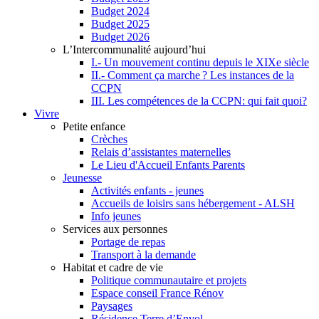
Budget 2024
Budget 2025
Budget 2026
L’Intercommunalité aujourd’hui
I.- Un mouvement continu depuis le XIXe siècle
II.- Comment ça marche ? Les instances de la
CCPN
III. Les compétences de la CCPN: qui fait quoi?
Vivre
Petite enfance
Crèches
Relais d’assistantes maternelles
Le Lieu d'Accueil Enfants Parents
Jeunesse
Activités enfants - jeunes
Accueils de loisirs sans hébergement - ALSH
Info jeunes
Services aux personnes
Portage de repas
Transport à la demande
Habitat et cadre de vie
Politique communautaire et projets
Espace conseil France Rénov
Paysages
Résidence Terre d’Envol