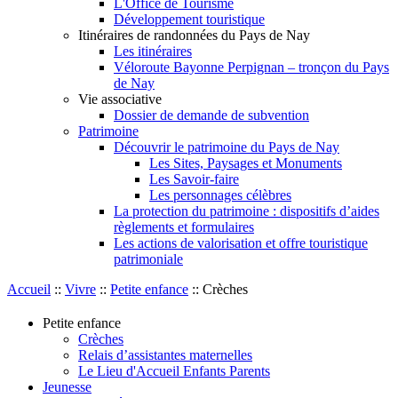
L'Office de Tourisme
Développement touristique
Itinéraires de randonnées du Pays de Nay
Les itinéraires
Véloroute Bayonne Perpignan – tronçon du Pays
de Nay
Vie associative
Dossier de demande de subvention
Patrimoine
Découvrir le patrimoine du Pays de Nay
Les Sites, Paysages et Monuments
Les Savoir-faire
Les personnages célèbres
La protection du patrimoine : dispositifs d’aides
règlements et formulaires
Les actions de valorisation et offre touristique
patrimoniale
Accueil
::
Vivre
::
Petite enfance
::
Crèches
Petite enfance
Crèches
Relais d’assistantes maternelles
Le Lieu d'Accueil Enfants Parents
Jeunesse