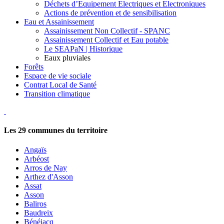
Déchets d’Equipement Electriques et Electroniques
Actions de prévention et de sensibilisation
Eau et Assainissement
Assainissement Non Collectif - SPANC
Assainissement Collectif et Eau potable
Le SEAPaN | Historique
Eaux pluviales
Forêts
Espace de vie sociale
Contrat Local de Santé
Transition climatique
Les
29
communes du territoire
Angaïs
Arbéost
Arros de Nay
Arthez d'Asson
Assat
Asson
Baliros
Baudreix
Bénéjacq