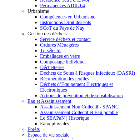
Permanences ADIL 64
Urbanisme
Compétences en Urbanisme
Instructions Droit des sols
SCoT du Pays de Nay
Gestion des déchets
Service déchets et contact
Ordures Ménagères
Tri sélectif
Emballages en verre
Compostage individuel
Déchetteries
Déchets de Soins à Risques Infectieux (DASRI)
Récupération des textiles
Déchets d’Equipement Electriques et
Electroniques
Actions de prévention et de sensibilisation
Eau et Assainissement
Assainissement Non Collectif - SPANC
Assainissement Collectif et Eau potable
Le SEAPaN | Historique
Eaux pluviales
Forêts
Espace de vie sociale