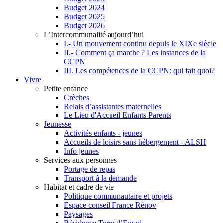
Budget 2024
Budget 2025
Budget 2026
L’Intercommunalité aujourd’hui
I.- Un mouvement continu depuis le XIXe siècle
II.- Comment ça marche ? Les instances de la
CCPN
III. Les compétences de la CCPN: qui fait quoi?
Vivre
Petite enfance
Crèches
Relais d’assistantes maternelles
Le Lieu d'Accueil Enfants Parents
Jeunesse
Activités enfants - jeunes
Accueils de loisirs sans hébergement - ALSH
Info jeunes
Services aux personnes
Portage de repas
Transport à la demande
Habitat et cadre de vie
Politique communautaire et projets
Espace conseil France Rénov
Paysages
Résidence Terre d’Envol