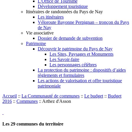
L'Office de Tourisme
Développement touristique
Itinéraires de randonnées du Pays de Nay
Les itinéraires
Véloroute Bayonne Perpignan – tronçon du Pays
de Nay
Vie associative
Dossier de demande de subvention
Patrimoine
Découvrir le patrimoine du Pays de Nay
Les Sites, Paysages et Monuments
Les Savoir-faire
Les personnages célèbres
La protection du patrimoine : dispositifs d’aides
règlements et formulaires
Les actions de valorisation et offre touristique
patrimoniale
Accueil
::
La Communauté de communes
::
Le budget
::
Budget
2016
::
Communes
::
Arthez d'Asson
Les
29
communes du territoire