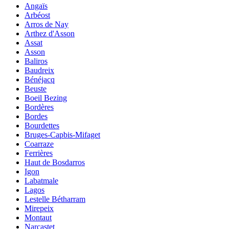
Angaïs
Arbéost
Arros de Nay
Arthez d'Asson
Assat
Asson
Baliros
Baudreix
Bénéjacq
Beuste
Boeil Bezing
Bordères
Bordes
Bourdettes
Bruges-Capbis-Mifaget
Coarraze
Ferrières
Haut de Bosdarros
Igon
Labatmale
Lagos
Lestelle Bétharram
Mirepeix
Montaut
Narcastet