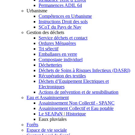
Permanences ADIL 64
Urbanisme
Compétences en Urbanisme
Instructions Droit des sols
SCoT du Pays de Nay
Gestion des déchets
Service déchets et contact
Ordures Ménagères
Tri sélectif
Emballages en verre
Compostage individuel
Déchetteries
Déchets de Soins à Risques Infectieux (DASRI)
Récupération des textiles
Déchets d’Equipement Electriques et
Electroniques
Actions de prévention et de sensibilisation
Eau et Assainissement
Assainissement Non Collectif - SPANC
Assainissement Collectif et Eau potable
Le SEAPaN | Historique
Eaux pluviales
Forêts
Espace de vie sociale