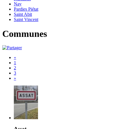
Nay
Pardies Piétat
Saint Abit
Saint Vincent
Communes
«
1
2
3
»
Assat