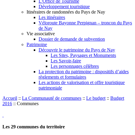
L'Office de Tourisme
Développement touristique
Itinéraires de randonnées du Pays de Nay
Les itinéraires
Véloroute Bayonne Perpignan – tronçon du Pays
de Nay
Vie associative
Dossier de demande de subvention
Patrimoine
Découvrir le patrimoine du Pays de Nay
Les Sites, Paysages et Monuments
Les Savoir-faire
Les personnages célèbres
La protection du patrimoine : dispositifs d’aides
règlements et formulaires
Les actions de valorisation et offre touristique
patrimoniale
Accueil
::
La Communauté de communes
::
Le budget
::
Budget
2016
::
Communes
Les
29
communes du territoire