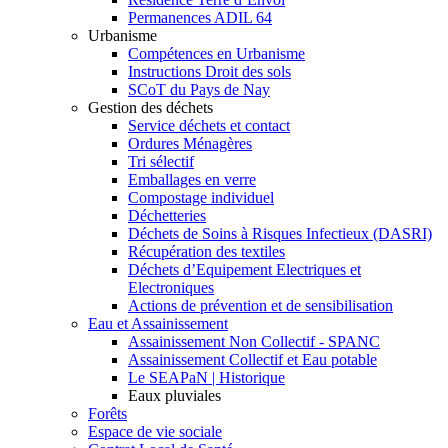
Permanences ADIL 64
Urbanisme
Compétences en Urbanisme
Instructions Droit des sols
SCoT du Pays de Nay
Gestion des déchets
Service déchets et contact
Ordures Ménagères
Tri sélectif
Emballages en verre
Compostage individuel
Déchetteries
Déchets de Soins à Risques Infectieux (DASRI)
Récupération des textiles
Déchets d’Equipement Electriques et
Electroniques
Actions de prévention et de sensibilisation
Eau et Assainissement
Assainissement Non Collectif - SPANC
Assainissement Collectif et Eau potable
Le SEAPaN | Historique
Eaux pluviales
Forêts
Espace de vie sociale