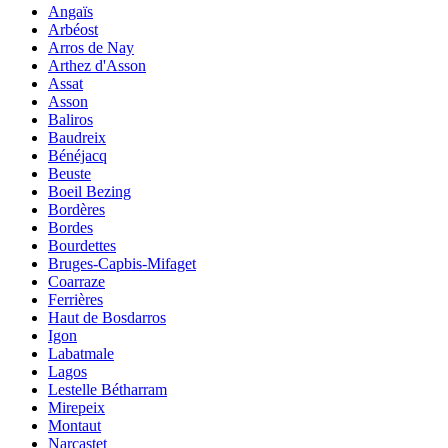
Angaïs
Arbéost
Arros de Nay
Arthez d'Asson
Assat
Asson
Baliros
Baudreix
Bénéjacq
Beuste
Boeil Bezing
Bordères
Bordes
Bourdettes
Bruges-Capbis-Mifaget
Coarraze
Ferrières
Haut de Bosdarros
Igon
Labatmale
Lagos
Lestelle Bétharram
Mirepeix
Montaut
Narcastet