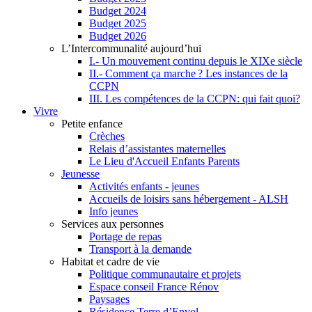
Budget 2024
Budget 2025
Budget 2026
L’Intercommunalité aujourd’hui
I.- Un mouvement continu depuis le XIXe siècle
II.- Comment ça marche ? Les instances de la
CCPN
III. Les compétences de la CCPN: qui fait quoi?
Vivre
Petite enfance
Crèches
Relais d’assistantes maternelles
Le Lieu d'Accueil Enfants Parents
Jeunesse
Activités enfants - jeunes
Accueils de loisirs sans hébergement - ALSH
Info jeunes
Services aux personnes
Portage de repas
Transport à la demande
Habitat et cadre de vie
Politique communautaire et projets
Espace conseil France Rénov
Paysages
Résidence Terre d’Envol