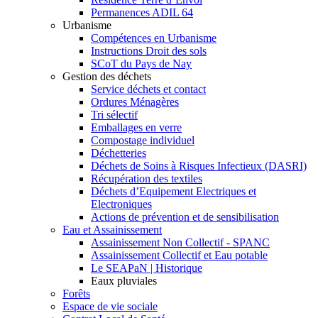
Permanences ADIL 64
Urbanisme
Compétences en Urbanisme
Instructions Droit des sols
SCoT du Pays de Nay
Gestion des déchets
Service déchets et contact
Ordures Ménagères
Tri sélectif
Emballages en verre
Compostage individuel
Déchetteries
Déchets de Soins à Risques Infectieux (DASRI)
Récupération des textiles
Déchets d’Equipement Electriques et
Electroniques
Actions de prévention et de sensibilisation
Eau et Assainissement
Assainissement Non Collectif - SPANC
Assainissement Collectif et Eau potable
Le SEAPaN | Historique
Eaux pluviales
Forêts
Espace de vie sociale