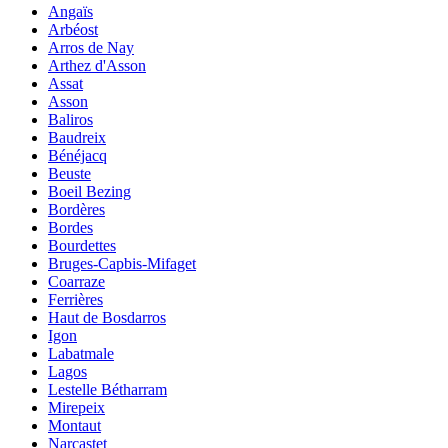
Angaïs
Arbéost
Arros de Nay
Arthez d'Asson
Assat
Asson
Baliros
Baudreix
Bénéjacq
Beuste
Boeil Bezing
Bordères
Bordes
Bourdettes
Bruges-Capbis-Mifaget
Coarraze
Ferrières
Haut de Bosdarros
Igon
Labatmale
Lagos
Lestelle Bétharram
Mirepeix
Montaut
Narcastet