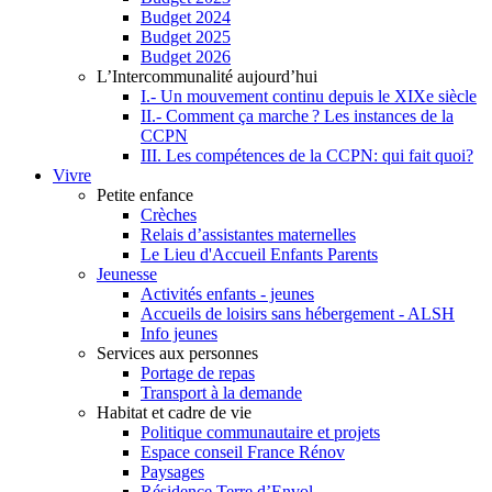
Budget 2024
Budget 2025
Budget 2026
L’Intercommunalité aujourd’hui
I.- Un mouvement continu depuis le XIXe siècle
II.- Comment ça marche ? Les instances de la
CCPN
III. Les compétences de la CCPN: qui fait quoi?
Vivre
Petite enfance
Crèches
Relais d’assistantes maternelles
Le Lieu d'Accueil Enfants Parents
Jeunesse
Activités enfants - jeunes
Accueils de loisirs sans hébergement - ALSH
Info jeunes
Services aux personnes
Portage de repas
Transport à la demande
Habitat et cadre de vie
Politique communautaire et projets
Espace conseil France Rénov
Paysages
Résidence Terre d’Envol