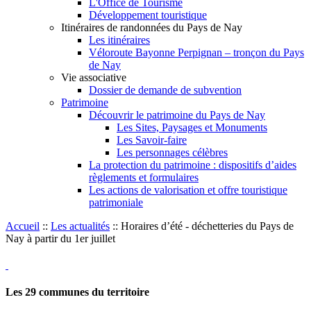
L'Office de Tourisme
Développement touristique
Itinéraires de randonnées du Pays de Nay
Les itinéraires
Véloroute Bayonne Perpignan – tronçon du Pays
de Nay
Vie associative
Dossier de demande de subvention
Patrimoine
Découvrir le patrimoine du Pays de Nay
Les Sites, Paysages et Monuments
Les Savoir-faire
Les personnages célèbres
La protection du patrimoine : dispositifs d’aides
règlements et formulaires
Les actions de valorisation et offre touristique
patrimoniale
Accueil
::
Les actualités
::
Horaires d’été - déchetteries du Pays de
Nay à partir du 1er juillet
Les
29
communes du territoire