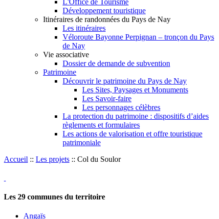
L'Office de Tourisme
Développement touristique
Itinéraires de randonnées du Pays de Nay
Les itinéraires
Véloroute Bayonne Perpignan – tronçon du Pays
de Nay
Vie associative
Dossier de demande de subvention
Patrimoine
Découvrir le patrimoine du Pays de Nay
Les Sites, Paysages et Monuments
Les Savoir-faire
Les personnages célèbres
La protection du patrimoine : dispositifs d’aides
règlements et formulaires
Les actions de valorisation et offre touristique
patrimoniale
Accueil
::
Les projets
::
Col du Soulor
Les
29
communes du territoire
Angaïs