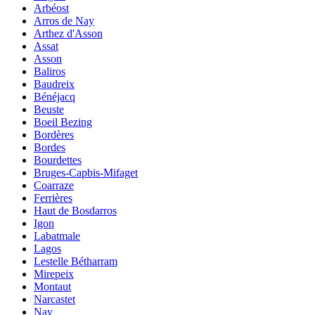
Arbéost
Arros de Nay
Arthez d'Asson
Assat
Asson
Baliros
Baudreix
Bénéjacq
Beuste
Boeil Bezing
Bordères
Bordes
Bourdettes
Bruges-Capbis-Mifaget
Coarraze
Ferrières
Haut de Bosdarros
Igon
Labatmale
Lagos
Lestelle Bétharram
Mirepeix
Montaut
Narcastet
Nay