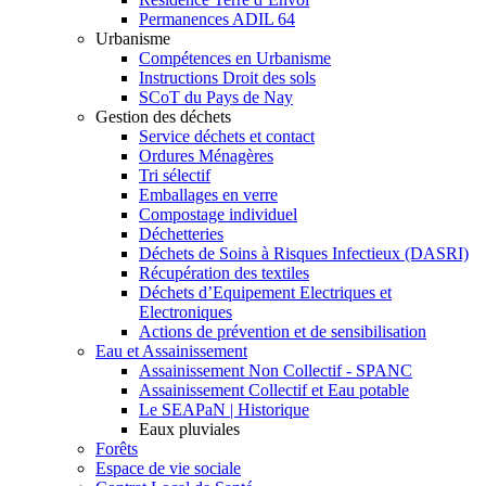
Permanences ADIL 64
Urbanisme
Compétences en Urbanisme
Instructions Droit des sols
SCoT du Pays de Nay
Gestion des déchets
Service déchets et contact
Ordures Ménagères
Tri sélectif
Emballages en verre
Compostage individuel
Déchetteries
Déchets de Soins à Risques Infectieux (DASRI)
Récupération des textiles
Déchets d’Equipement Electriques et
Electroniques
Actions de prévention et de sensibilisation
Eau et Assainissement
Assainissement Non Collectif - SPANC
Assainissement Collectif et Eau potable
Le SEAPaN | Historique
Eaux pluviales
Forêts
Espace de vie sociale