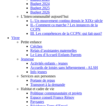
Budget 2024
Budget 2025
Budget 2026
L’Intercommunalité aujourd’hui
I.- Un mouvement continu depuis le XIXe siècle
II.- Comment ça marche ? Les instances de la
CCPN
III. Les compétences de la CCPN: qui fait quoi?
Vivre
Petite enfance
Crèches
Relais d’assistantes maternelles
Le Lieu d'Accueil Enfants Parents
Jeunesse
Activités enfants - jeunes
Accueils de loisirs sans hébergement - ALSH
Info jeunes
Services aux personnes
Portage de repas
Transport à la demande
Habitat et cadre de vie
Politique communautaire et projets
Espace conseil France Rénov
Paysages
Résidence Terre d’Envol